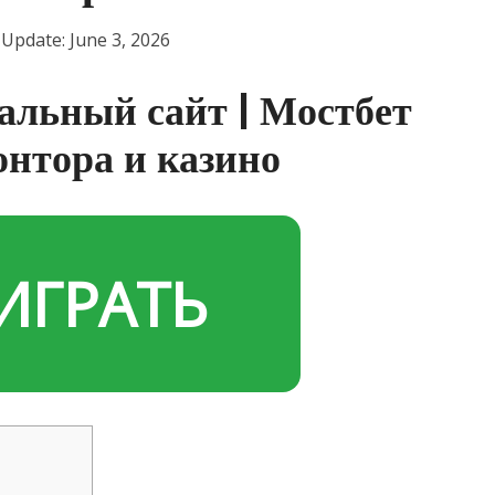
 Update:
June 3, 2026
льный сайт | Мостбет
онтора и казино
 ИГРАТЬ