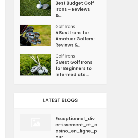
Best Budget Golf
Irons – Reviews
&...
Golf Irons
5 Best Irons for
Amatuer Golfers :
Reviews &...
Golf Irons
5 Best Golf Irons
for Beginners to
Intermediate...
LATEST BLOGS
Exceptionnel_div
ertissement_et_c
asino_en_ligne_p
our_...