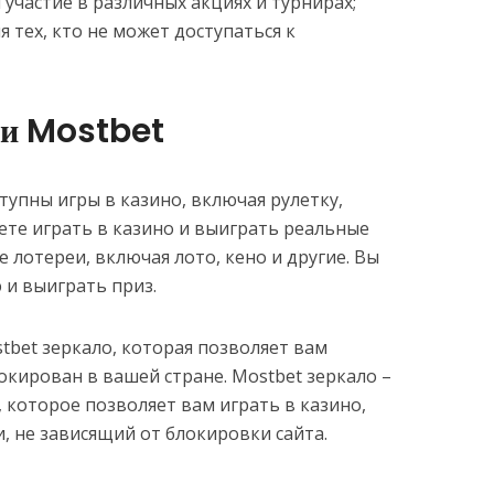
 участие в различных акциях и турнирах;
 тех, кто не может доступаться к
ии Mostbet
ступны игры в казино, включая рулетку,
жете играть в казино и выиграть реальные
е лотереи, включая лото, кено и другие. Вы
 и выиграть приз.
tbet зеркало, которая позволяет вам
локирован в вашей стране. Mostbet зеркало –
 которое позволяет вам играть в казино,
и, не зависящий от блокировки сайта.