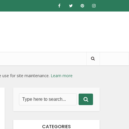
e use for site maintenance.
Learn more
CATEGORIES