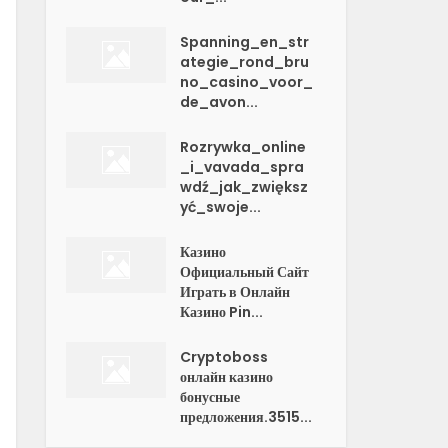
Spanning_en_str
ategie_rond_bru
no_casino_voor_
de_avon...
Rozrywka_online
_i_vavada_spra
wdź_jak_zwiększ
yć_swoje...
Казино
Официальный Сайт
Играть в Онлайн
Казино Pin...
Cryptoboss
онлайн казино
бонусные
предложения.3515...