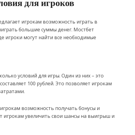
ловия для игроков
едлагает игрокам возможность играть в
выиграть большие суммы денег. Мостбет
где игроки могут найти все необходимые
олько условий для игры. Один из них – это
оставляет 100 рублей. Это позволяет игрокам
затратами.
 игрокам возможность получать бонусы и
ет игрокам увеличить свои шансы на выигрыш и