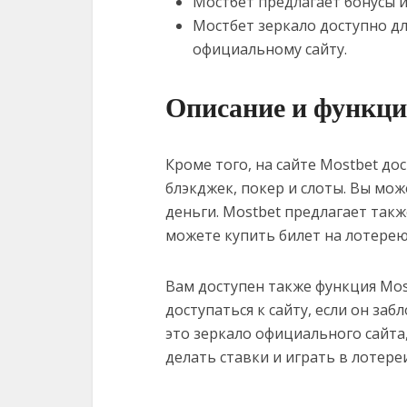
Мостбет предлагает бонусы и
Мостбет зеркало доступно для
официальному сайту.
Описание и функц
Кроме того, на сайте Mostbet до
блэкджек, покер и слоты. Вы мо
деньги. Mostbet предлагает такж
можете купить билет на лотерею
Вам доступен также функция Mos
доступаться к сайту, если он заб
это зеркало официального сайта,
делать ставки и играть в лотере